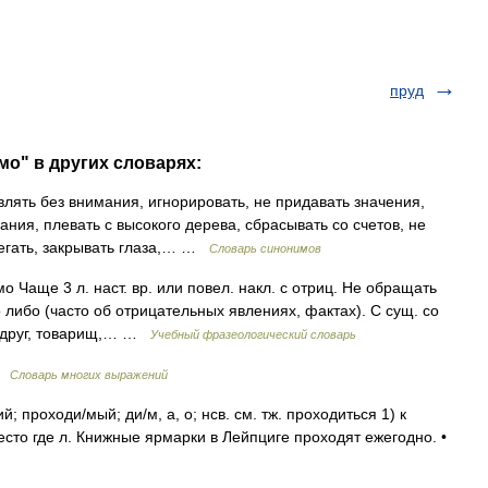
пруд
мо" в других словарях:
влять без внимания, игнорировать, не придавать значения,
ания, плевать с высокого дерева, сбрасывать со счетов, не
регать, закрывать глаза,… …
Словарь синонимов
 Чаще 3 л. наст. вр. или повел. накл. с отриц. Не обращать
о либо (часто об отрицательных явлениях, фактах). С сущ. со
к, друг, товарищ,… …
Учебный фразеологический словарь
 …
Словарь многих выражений
; проходи/мый; ди/м, а, о; нсв. см. тж. проходиться 1) к
есто где л. Книжные ярмарки в Лейпциге проходят ежегодно. •