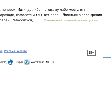
. неперех. Идти где либо, по какому либо месту. отт.
роходе, самолете и т.п.). отт. перен. Являться в поле зрения
. перен. Разноситься,… …
Современный толковый словарь русского
ка
,
Реклама на сайте
18+
omla,
Drupal,
WordPress, MODx.