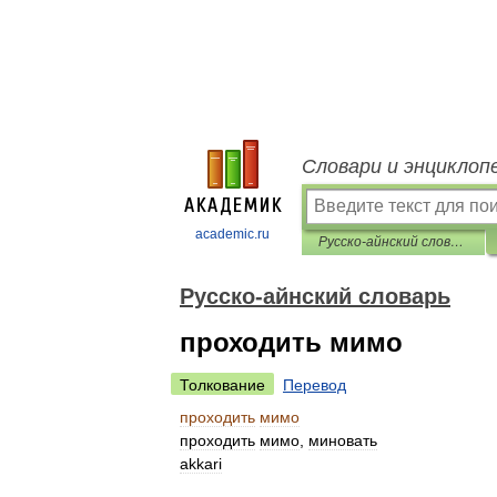
Словари и энциклоп
academic.ru
Русско-айнский словарь
Русско-айнский словарь
проходить мимо
Толкование
Перевод
проходить
мимо
проходить
мимо
,
миновать
akkari