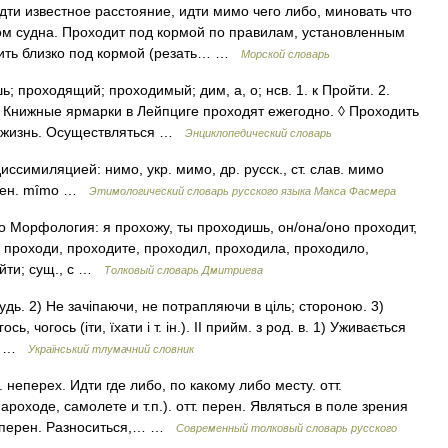
дти известное расстояние, идти мимо чего либо, миновать что
ом судна. Проходит под кормой по правилам, установленным
дить близко под кормой (резать… …
Морской словарь
 проходящий; проходимый; дим, а, о; нсв. 1. к Пройти. 2.
. Книжные ярмарки в Лейпциге проходят ежегодно. ◊ Проходить
 в жизнь. Осуществляться …
Энциклопедический словарь
иссимиляцией: нимо, укр. мимо, др. русск., ст. слав. мимо
овен. mȋmo …
Этимологический словарь русского языка Макса Фасмера
сто Морфология: я прохожу, ты проходишь, он/она/оно проходит,
 проходи, проходите, проходил, проходила, проходило,
ойти; сущ., с …
Толковый словарь Дмитриева
дь. 2) Не зачіпаючи, не потрапляючи в ціль; стороною. 3)
ь, чогось (іти, їхати і т. ін.). II прийм. з род. в. 1) Уживається
і… …
Український тлумачний словник
. неперех. Идти где либо, по какому либо месту. отт.
роходе, самолете и т.п.). отт. перен. Являться в поле зрения
. перен. Разноситься,… …
Современный толковый словарь русского