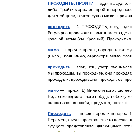
ПРОХОДИТЬ, ПРОЙТИ
— идти на судне, и
либо. Пройти мористее, пройти перед нос
для этой цели, всякое судно может прохо
проходить
— 1. ПРОХОДИТЬ, хожу, ходишь;
Регулярно происходить, иметь место где л
красной нитью (см. Красный). Проходить
мимо
— нареч. и предл., народн. также с д
(Супр.), болг. мимо, сербохорв. ми̏мо, сл
проходить
— глаг., нсв., употр. очень ча
мы проходим, вы проходите, они проходят,
проходили, проходивший, проходя; св. пр
мимо
— I присл. 1) Минаючи кого , що небу
Недалеко від кого , чого небудь; поблизу когос
на позначення особи, предмета, повз як
Проходить
— I несов. перех. и неперех. 1
Перемещаться в пространстве (о поезде, па
едущего, представляясь движущимся. отт