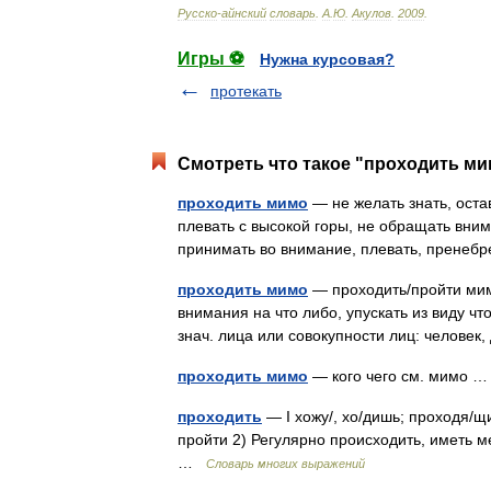
Русско
-
айнский
словарь
.
А
.
Ю
.
Акулов
.
2009
.
Игры ⚽
Нужна курсовая?
протекать
Смотреть что такое "проходить ми
проходить мимо
— не желать знать, оста
плевать с высокой горы, не обращать вним
принимать во внимание, плевать, пренеб
проходить мимо
— проходить/пройти мимо
внимания на что либо, упускать из виду чт
знач. лица или совокупности лиц: челове
проходить мимо
— кого чего см. мимо
проходить
— I хожу/, хо/дишь; проходя/щий
пройти 2) Регулярно происходить, иметь м
…
Словарь многих выражений