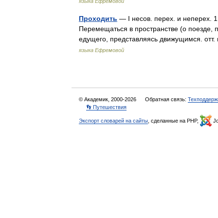
языка Ефремовой
Проходить
— I несов. перех. и неперех. 1
Перемещаться в пространстве (о поезде, па
едущего, представляясь движущимся. отт
языка Ефремовой
© Академик, 2000-2026
Обратная связь:
Техподдерж
👣 Путешествия
Экспорт словарей на сайты
, сделанные на PHP,
Jo